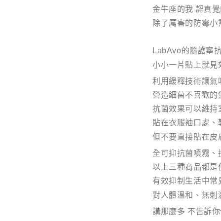
金牛座的我 認真覺
除了厲害的防霉小
LabAvo的隨護
小小一片貼上就見
利用緩釋技術讓氣
營造細菌不喜歡的
抗菌效果可以維持
貼在衣服袖口處、
但不要直接貼在皮
全可抑抗菌噴霧、
以上三種商品都是
有效抑制生活中常
對人體溫和、無刺
講那麼多 不告訴