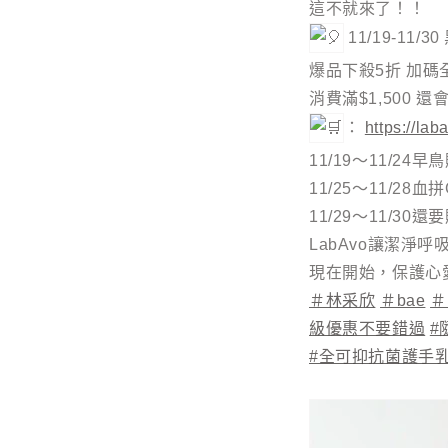
這不就來了！！
11/19-11/
爆品下殺5折 加碼
消費滿$1,500 
：
https:/
11/19～11/24
11/25～11/28
11/29～11/30
LabAvo讓潔淨
現在開始，保護心愛
＃林采欣
＃bae
＃
級優惠不要錯過
#
#全可抑抗菌護手