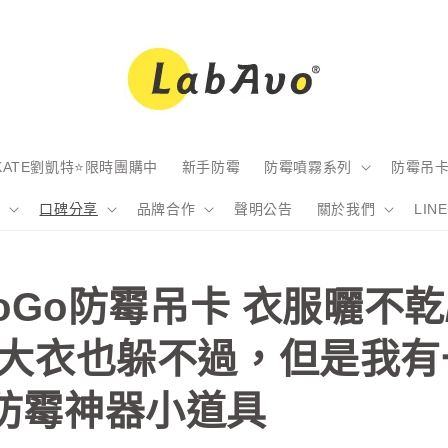
KATE劉凱特⭐限時團購中
新手防霉
防霉噴霧系列
防霉吊
欄
口碑分享
品牌合作
聲明公告
關於我們
LI
GoGo防霉吊卡 衣服曬不乾
服大衣也躲不過，但是我有
防霉神器小道具