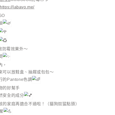
https://labavo.me/
GO
油
高效防霉效果外～
間
內，
來可以放鞋盒、抽屜或包包～
Pantone色調
物的好幫手
然安全的成分
孩的家庭再適合不過啦！（貓狗奴猛點頭）
喔