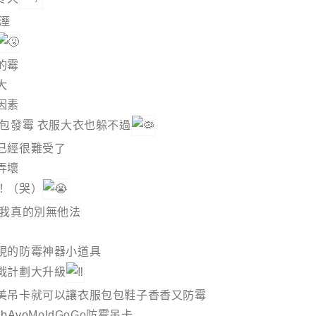
溼
的霉
大
因素
包包發霉 衣服大衣也躲不過
已經很難受了
弄壞
！（哭）
前我真的別無他法
現的防霉神器小道具
戰計劃大升級
美吊卡就可以讓衣服包包鞋子香香又防霉
abAvo
MoldGoGo防霉吊卡