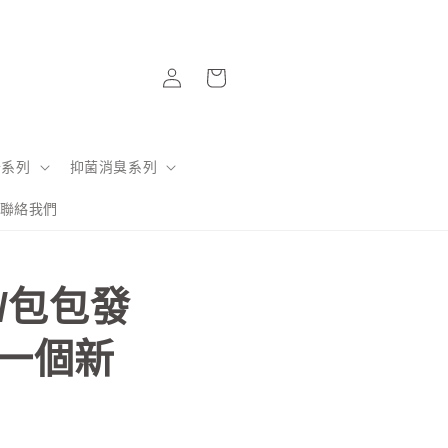
購
登
物
入
車
卡系列
抑菌消臭系列
NE聯絡我們
/包包發
一個新