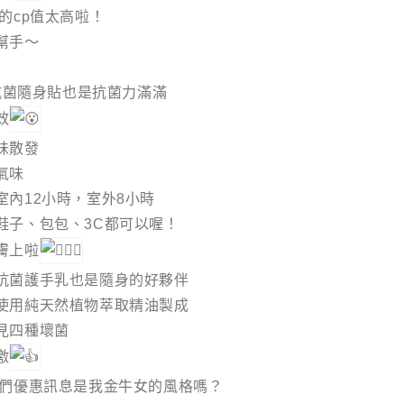
的cp值太高啦！
幫手～
寧抗菌隨身貼也是抗菌力滿滿
效
味散發
氣味
室內12小時，室外8小時
鞋子、包包、3C都可以喔！
膚上啦
抗菌護手乳也是隨身的好夥伴
使用純天然植物萃取精油製成
見四種壞菌
激
你們優惠訊息是我金牛女的風格嗎？