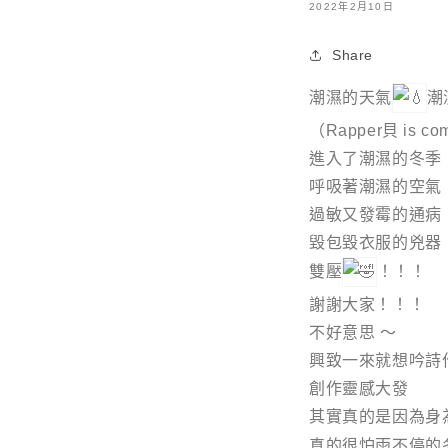
2022年2月10日
Share
潮濕的天氣
潮濕
（Rapper貝 is co
進入了潮濕的冬季
呼吸著潮濕的空氣
過敏又發霉的通病
毀包毀衣服的兇器
雙壓
！！！
謝謝大家！！！
不好意思 ～
興致一來就想吟詩
創作靈感大發
其實真的是因為身
真的很怕雨不停的