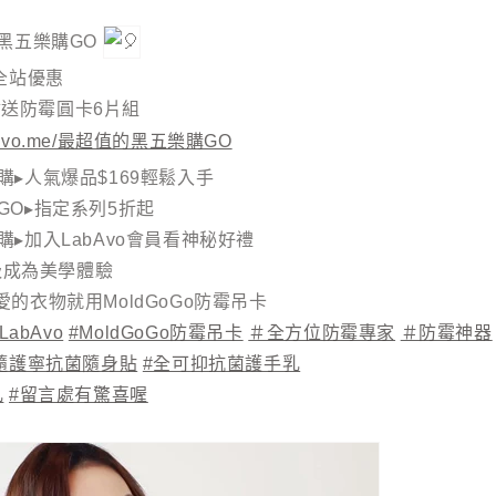
30 黑五樂購GO
全站優惠
還會送防霉圓卡6片組
/labavo.me/最超值的黑五樂購GO
早鳥購▸人氣爆品$169輕鬆入手
血拼GO▸指定系列5折起
還要購▸加入LabAvo會員看神秘好禮
呼吸成為美學體驗
的衣物就用MoldGoGo防霉吊卡
LabAvo
#MoldGoGo防霉吊卡
＃全方位防霉專家
＃防霉神器
隨護寧抗菌隨身貼
#全可抑抗菌護手乳
乳
#留言處有驚喜喔