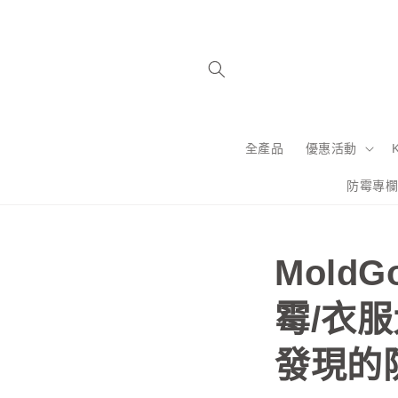
跳至內
容
全產品
優惠活動
防霉專
Mold
霉/衣
發現的