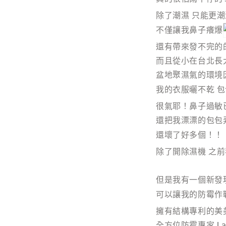
除了潮濕 只能更潮
不僅讓我鼻子癢爆
還有帶來發不完的
而且從小在台北長
盆地聚濕氣的環境
我的衣服曬不乾 
很氣耶！鼻子過敏
還把我漂漂的包包
還壞了好多個！！
除了開除濕機 之
但是我有一個新發
可以讓我的防霉作
擁有結構專利的美
全方位防霉專家
L