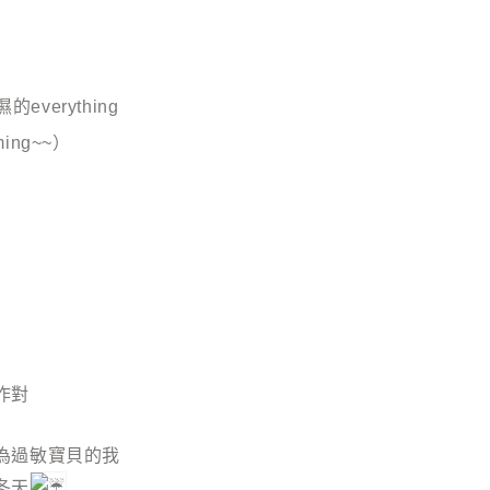
的everything
ming~~）
作對
為過敏寶貝的我
冬天