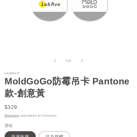
Open
media
1
in
of
1
/
8
modal
LABAVO
MoldGoGo防霉吊卡 Pantone
款-創意黃
Regular
$329
price
Shipping
calculated at checkout.
香味
浪漫玫瑰
活力甜橙