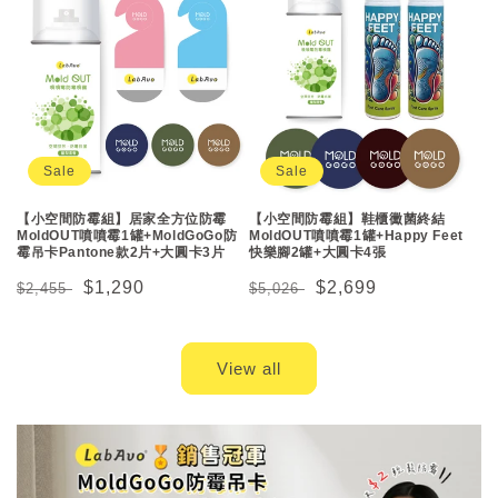
Sale
Sale
【小空間防霉組】居家全方位防霉
【小空間防霉組】鞋櫃黴菌終結
MoldOUT噴噴霉1罐+MoldGoGo防
MoldOUT噴噴霉1罐+Happy Feet
霉吊卡Pantone款2片+大圓卡3片
快樂腳2罐+大圓卡4張
Regular
Sale
$1,290
Regular
Sale
$2,699
$2,455
$5,026
price
price
price
price
View all