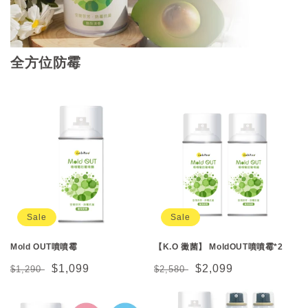
全方位防霉
Sale
Sale
Mold OUT噴噴霉
【K.O 黴菌】 MoldOUT噴噴霉*2
Regular
Sale
$1,099
Regular
Sale
$2,099
$1,290
$2,580
price
price
price
price