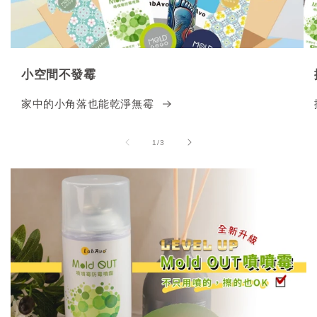
小空間不發霉
家中的小角落也能乾淨無霉
of
1
/
3