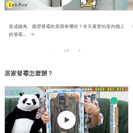
造成牆角、牆壁發霉的原因有哪些？冬天最害怕室內牆上
的發霉...
of
1
/
8
居家發霉怎麼辦？