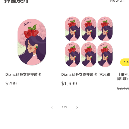
抑菌系列
View all
Sa
Diana貼身衣物抑菌卡
Diana貼身衣物抑菌卡_六片組
【腳不臭
腳1罐
Regular
$299
Regular
$1,699
Regu
$2,4
price
price
price
of
1
/
3