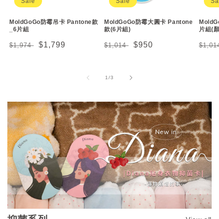
Sale
Sale
Sa
MoldGoGo防霉吊卡 Pantone款
MoldGoGo防霉大圓卡 Pantone
Mold
_6片組
款(6片組)
片組(
Regular
Sale
$1,799
Regular
Sale
$950
Regu
$1,974
$1,014
$1,0
price
price
price
price
price
of
1
/
3