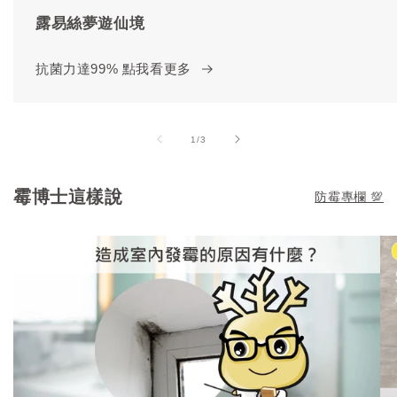
露易絲夢遊仙境
抗菌力達99% 點我看更多
of
1
/
3
霉博士這樣說
防霉專欄 💯