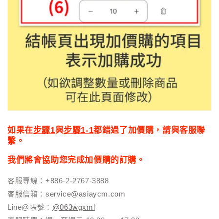
如果在
步驟1
與
步驟1-1
都錯過了加價購，請與客服聯
繫。
我們將會協助您完成加價購的訂購。
客服專線：+886-2-2767-3888
客服信箱：
service@asiaycm.com
Line@帳號：
@063wgxml